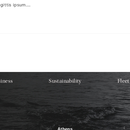
gittis ipsum.…
iness
Sustainability
Fleet
Athens